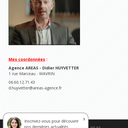
Mes coordonnées
:
Agence AREAS - Didier HUYVETTER
1 rue Marceau - WAVRIN
06.60.12.71.43
d.huyvetter@areas-agence.fr
x
Inscrivez-vous pour découvrir
nos dernières actualités
contact@ca-proteine.fr - 05 61 11 00 01