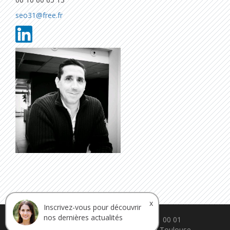
seo31@free.fr
x
Inscrivez-vous pour découvrir
nos dernières actualités
contact@ca-proteine.fr - 05 61 11 00 01
30 rue Théron de Montaugé. 31200 Toulouse