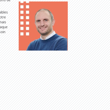
ibles
otre
mais
haque
soin