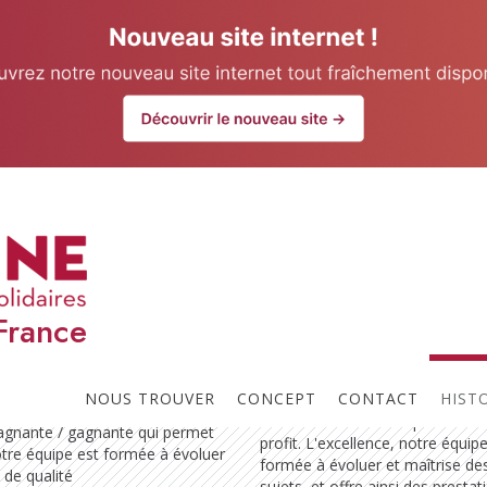
our website.
Learn more
Atouts
France
Entrepreneurs avant d'être Expe
Comptables, nous arpentons av
ons de valeurs fortes : La
partenaires (clients/fournisseurs)
nge et nous souhaitons
NOUS TROUVER
CONCEPT
CONTACT
HIST
chemin de l'entreprise et tâchon
e, la relation de confiance que
mettre toute notre expérience à
gagnante / gagnante qui permet
profit. L'excellence, notre équip
otre équipe est formée à évoluer
formée à évoluer et maîtrise de
 de qualité
sujets, et offre ainsi des prestat