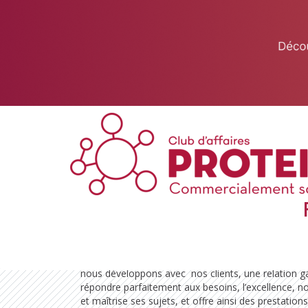
This website uses cookies to ensure you get the best experience on 
Got it!
Expert comptable
Entreprise et activité
EASI – Expert comptable à Toulouse !
Dans notre cabinet d’experts comptables, nous part
volonté d’entreprendre, car nous aimons le challe
accompagner nos entrepreneurs dans leur croissanc
nous développons avec nos clients, une relation 
répondre parfaitement aux besoins, l’excellence, n
et maîtrise ses sujets, et offre ainsi des prestations