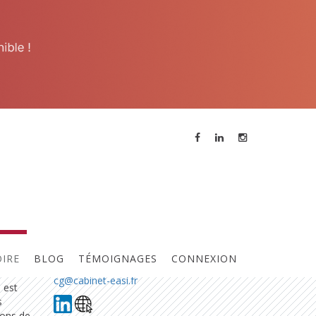
Contacter l'animateur
Références
rts-
CONTACT
ec nos
Cyril GEVAERT (Expert comptable)
 le
OIRE
BLOG
TÉMOIGNAGES
CONNEXION
s de
06 26 55 85 71
 leur
cg@cabinet-easi.fr
e est
s
ions de