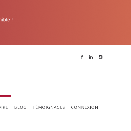
ne réunion des membres a lieu
ous les 15 jours, contactez
'animateur pour participer à la
rochaine réunion.
OIRE
BLOG
TÉMOIGNAGES
CONNEXION