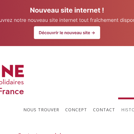
our website.
Learn more
U
Prochaines réunions
t
l
France
p
NOUS TROUVER
CONCEPT
CONTACT
HIST