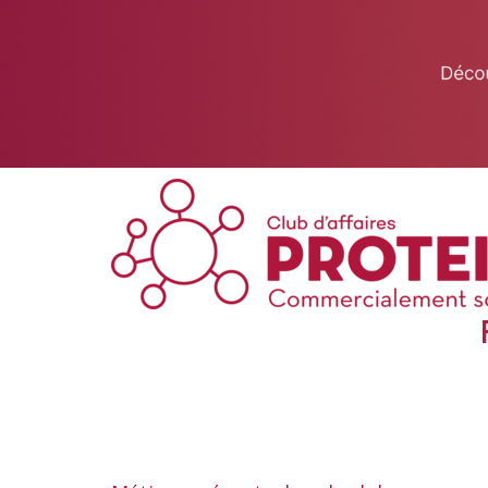
This website uses cookies to ensure you get the best experience on 
Got it!
Club de Nice (Alpes-Maritimes)
Solange LOPES
06 50 30 17 49