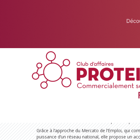
This website uses cookies to ensure you get the best experience on 
Got it!
Consultant en recrutem
Entreprise et activité
Laëtitia Messager est consultante en recrutement
de l’Emploi, spécialisé dans l’accompagnement des 
recrutements sur l’ensemble du territoire. Elle inter
des équipes RH pour identifier, sélectionner et atti
avec les besoins et la culture de chaque entreprise.
Grâce à l’approche du Mercato de l’Emploi, qui com
puissance d’un réseau national, elle propose un 