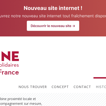
our website.
Learn more
ent
France
 au sein du réseau Le Mercato
entreprises dans leurs
vient auprès des dirigeants et
NOUS TROUVER
CONCEPT
CONTACT
HIST
rer des talents en adéquation
bine proximité locale et
accompagnement sur mesure,