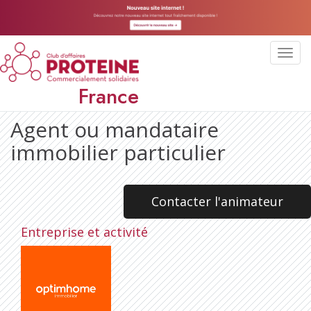
Toggl
navig
France
Agent ou mandataire
immobilier particulier
Contacter l'animateur
Entreprise et activité