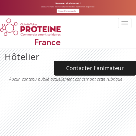
Toggl
navig
France
Hôtelier
Contacter l'animateur
Aucun contenu publié actuellement concernant cette rubrique