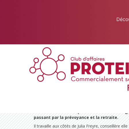
This website uses cookies to ensure you get the best experience on 
Got it!
Conseiller en gestion d
Entreprise et activité
Laurent a été le tout premier à pousser la porte d
Entrepreneur et conseiller en gestion de patrimoine, 
Patrimoine à Montauban, où
il accompagne parti
libérales et chefs d'entreprise dans la structu
transmission de leur patrimoine — du bilan gl
passant par la prévoyance et la retraite.
Il travaille aux côtés de Julia Freyre, conseillère ell