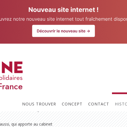
our website.
Learn more
e patrimoine
France
e Protéine Montauban.
il dirige le cabinet Freyre
culiers, professions
NOUS TROUVER
CONCEPT
CONTACT
HIST
ration, l'optimisation et la
obal à l'immobilier, en
e aussi, qui apporte au cabinet