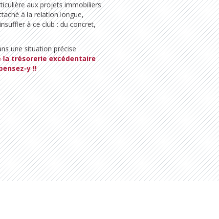
iculière aux projets immobiliers
ttaché à la relation longue,
nsuffler à ce club : du concret,
ns une situation précise
 la trésorerie excédentaire
ensez-y !!