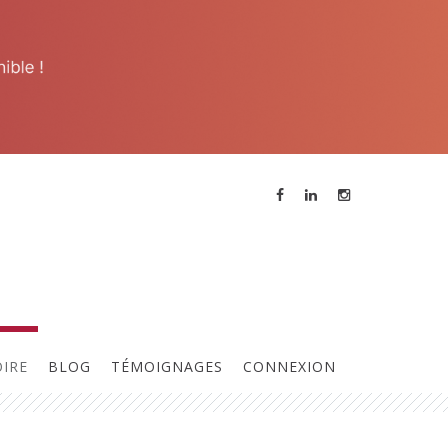
ne réunion des membres a lieu
ous les 15 jours, contactez
'animateur pour participer à la
rochaine réunion.
OIRE
BLOG
TÉMOIGNAGES
CONNEXION