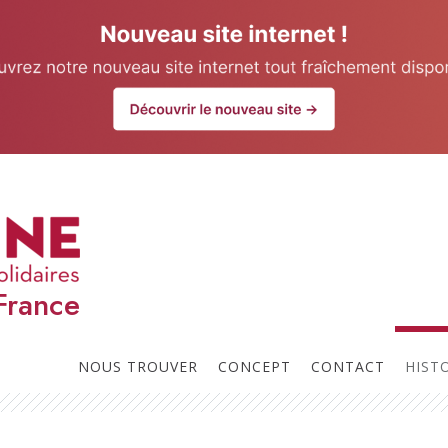
our website.
Learn more
U
Prochaines réunions
t
l
France
p
NOUS TROUVER
CONCEPT
CONTACT
HIST