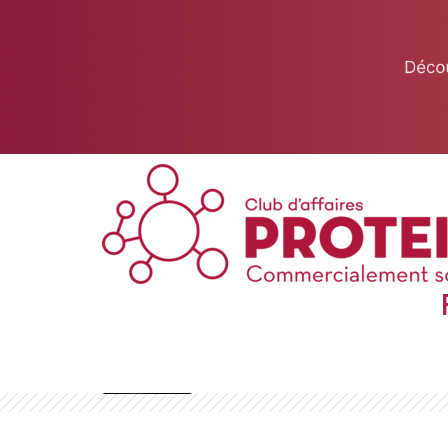
This website uses cookies to ensure you get the best experience on 
Got it!
Club de Faucigny Mont Blanc (Haute-
Savoie)
Jennifer HAJEK
06 84 48 89 68